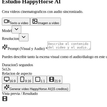
Estudio HappyHorse AI
Crea videos cinematograficos con audio sincronizado.
Texto a video
Imagen a video
Model
Resolucion
Prompt (Visual y Audio)
*
Puedes describir tanto la escena visual como el audio/dialogo en este
Duracion
5 segundos
5
s
12
s
Relacion de aspecto
16:9
9:16
1:1
21:9
Generar video HappyHorse AI
(15 creditos)
Vista previa / Resultado