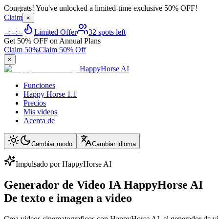
Congrats! You've unlocked a limited-time exclusive 50% OFF!
Claim
×
--:--:--
Limited Offer
32 spots left
Get 50% OFF on Annual Plans
Claim 50%
Claim 50% Off
×
HappyHorse AI
Funciones
Happy Horse 1.1
Precios
Mis videos
Acerca de
Cambiar modo
Cambiar idioma
Impulsado por HappyHorse AI
Generador de Video IA HappyHorse AI
De texto e imagen a video
Crea videos cinematograficos con HappyHorse AI, el generador de v