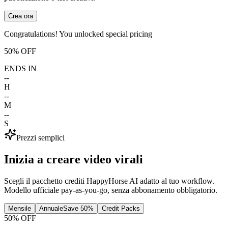
Crea ora
Congratulations! You unlocked special pricing
50% OFF
ENDS IN
--
H
--
M
--
S
Prezzi semplici
Inizia a creare
video virali
Scegli il pacchetto crediti HappyHorse AI adatto al tuo workflow.
Modello ufficiale pay-as-you-go, senza abbonamento obbligatorio.
Mensile
Annuale
Save 50%
Credit Packs
50
% OFF