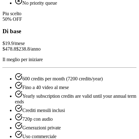
No priority queue
Piu scelto
50
% OFF
Di base
$19.9
/mese
$478.8
$238.8
/anno
Il meglio per iniziare
600 credits per month (7200 credits/year)
Fino a 40 video al mese
Yearly subscription credits are valid until your annual term
ends
Crediti mensili inclusi
720p con audio
Generazioni private
Uso commerciale