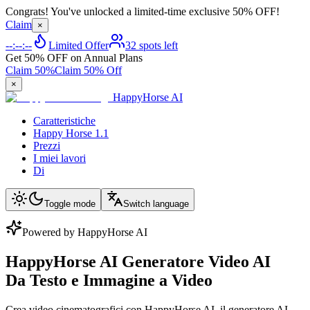
Congrats! You've unlocked a limited-time exclusive 50% OFF!
Claim
×
--:--:--
Limited Offer
32 spots left
Get 50% OFF on Annual Plans
Claim 50%
Claim 50% Off
×
HappyHorse AI
Caratteristiche
Happy Horse 1.1
Prezzi
I miei lavori
Di
Toggle mode
Switch language
Powered by HappyHorse AI
HappyHorse AI Generatore Video AI
Da Testo e Immagine a Video
Crea video cinematografici con HappyHorse AI, il generatore AI