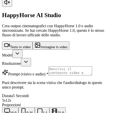
HappyHorse AI Studio
Crea output cinematografici con HappyHorse 1.0 e audio
sincronizzato. Se hai cercato HappyHorse 1.0, questo è lo stesso
flusso di lavoro ufficiale dello studio.
Testo in video
Immagine in video
Model
Risoluzione
Prompt (visivo e audio)
*
Puoi descrivere sia la scena visiva che l'audio/dialogo in questo
unico prompt.
Durata
5 Secondi
5
s
12
s
Proporzioni
16:9
9:16
1:1
21:9