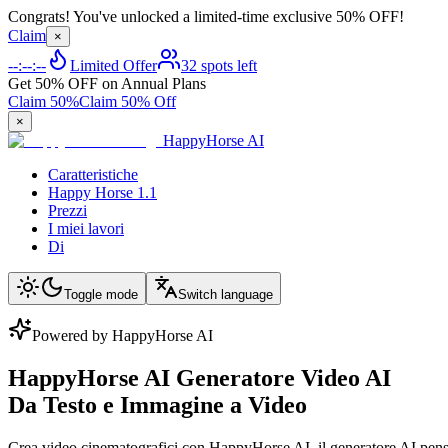
Congrats! You've unlocked a limited-time exclusive 50% OFF!
Claim
×
--:--:--
Limited Offer
32 spots left
Get 50% OFF on Annual Plans
Claim 50%
Claim 50% Off
×
HappyHorse AI
Caratteristiche
Happy Horse 1.1
Prezzi
I miei lavori
Di
Toggle mode
Switch language
Powered by HappyHorse AI
HappyHorse AI Generatore Video AI
Da Testo e Immagine a Video
Crea video cinematografici con HappyHorse AI, il generatore AI pensat