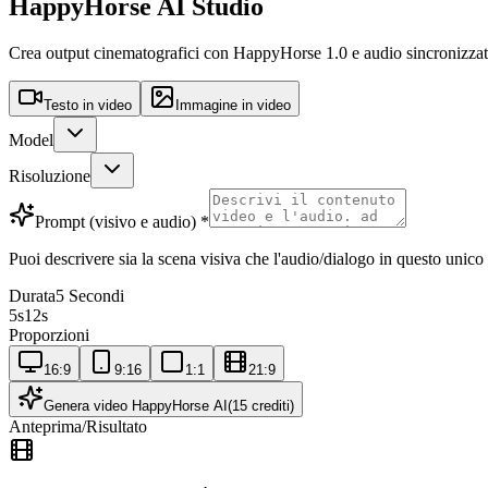
HappyHorse AI Studio
Crea output cinematografici con HappyHorse 1.0 e audio sincronizzato.
Testo in video
Immagine in video
Model
Risoluzione
Prompt (visivo e audio)
*
Puoi descrivere sia la scena visiva che l'audio/dialogo in questo unico
Durata
5 Secondi
5
s
12
s
Proporzioni
16:9
9:16
1:1
21:9
Genera video HappyHorse AI
(15 crediti)
Anteprima/Risultato