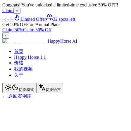
Congrats! You've unlocked a limited-time exclusive 50% OFF!
Claim
×
--:--:--
Limited Offer
32 spots left
Get 50% OFF on Annual Plans
Claim 50%
Claim 50% Off
×
HappyHorse AI
首页
Happy Horse 1.1
价格
我的视频
关于
切换模式
切换语言
←
返回案例库