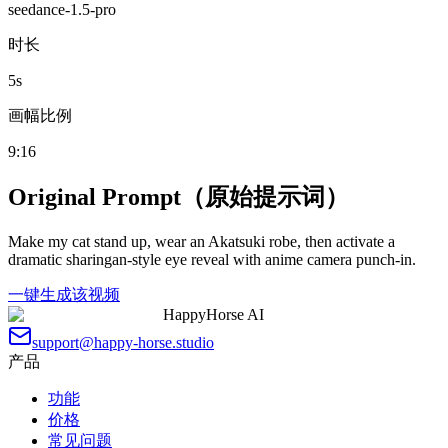
seedance-1.5-pro
时长
5
s
画幅比例
9:16
Original Prompt（原始提示词）
Make my cat stand up, wear an Akatsuki robe, then activate a
dramatic sharingan-style eye reveal with anime camera punch-in.
一键生成该视频
HappyHorse AI
support@happy-horse.studio
产品
功能
价格
常见问题