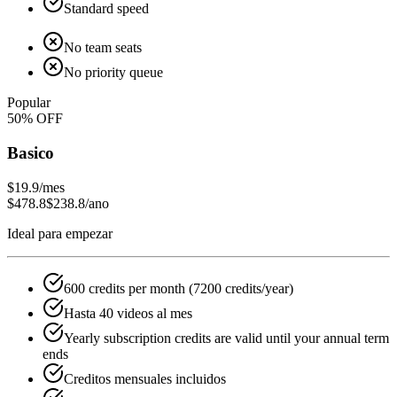
Standard speed
No team seats
No priority queue
Popular
50
% OFF
Basico
$19.9
/mes
$478.8
$238.8
/ano
Ideal para empezar
600 credits per month (7200 credits/year)
Hasta 40 videos al mes
Yearly subscription credits are valid until your annual term
ends
Creditos mensuales incluidos