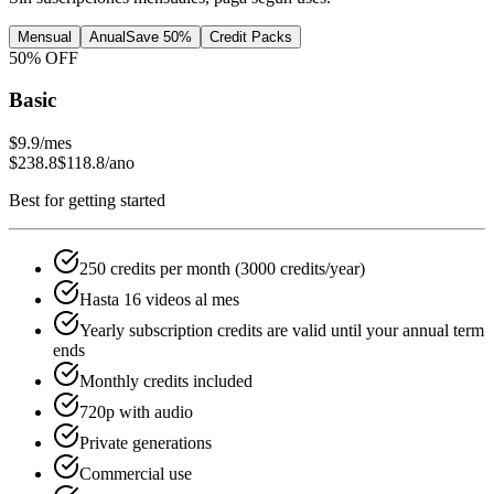
Mensual
Anual
Save 50%
Credit Packs
50
% OFF
Basic
$9.9
/mes
$238.8
$118.8
/ano
Best for getting started
250 credits per month (3000 credits/year)
Hasta 16 videos al mes
Yearly subscription credits are valid until your annual term
ends
Monthly credits included
720p with audio
Private generations
Commercial use