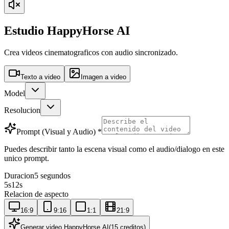
Estudio HappyHorse AI
Crea videos cinematograficos con audio sincronizado.
Texto a video
Imagen a video
Model
Resolucion
Prompt (Visual y Audio)
*
Puedes describir tanto la escena visual como el audio/dialogo en este
unico prompt.
Duracion
5 segundos
5
s
12
s
Relacion de aspecto
16:9
9:16
1:1
21:9
Generar video HappyHorse AI
(15 creditos)