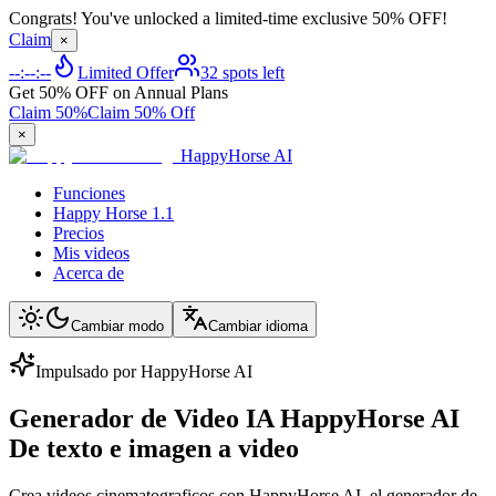
Congrats! You've unlocked a limited-time exclusive 50% OFF!
Claim
×
--:--:--
Limited Offer
32 spots left
Get 50% OFF on Annual Plans
Claim 50%
Claim 50% Off
×
HappyHorse AI
Funciones
Happy Horse 1.1
Precios
Mis videos
Acerca de
Cambiar modo
Cambiar idioma
Impulsado por HappyHorse AI
Generador de Video IA HappyHorse AI
De texto e imagen a video
Crea videos cinematograficos con HappyHorse AI, el generador de